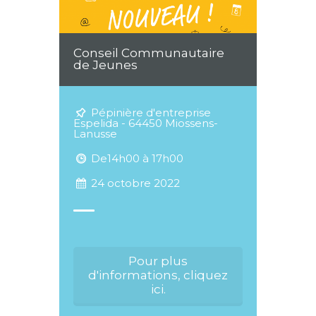
Conseil Communautaire
de Jeunes
Pépinière d'entreprise
Espelida - 64450 Miossens-
Lanusse
De14h00 à 17h00
24 octobre 2022
Pour plus
d'informations, cliquez
ici.