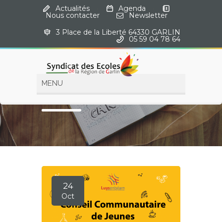
Actualités
·
Agenda
·
Nous contacter
·
Newsletter
3 Place de la Liberté 64330 GARLIN
·
05 59 04 78 64
Agenda
24
Oct