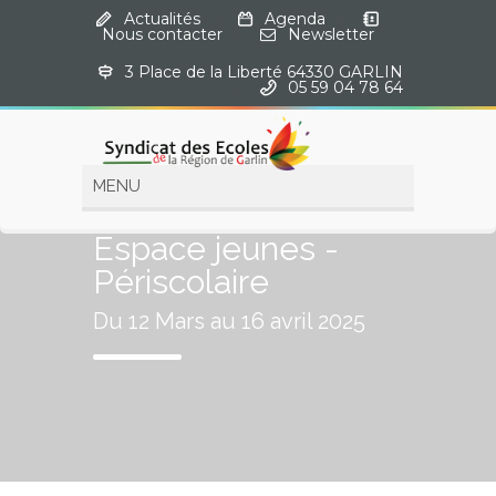
Actualités
·
Agenda
·
Nous contacter
·
Newsletter
3 Place de la Liberté 64330 GARLIN
·
05 59 04 78 64
Espace jeunes -
Périscolaire
Du 12 Mars au 16 avril 2025