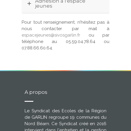
Adhésion à l'espace
jeunes
Pour tout renseignement, n’hésitez pas à
nous contacter par mail à
espacejeunes@sivosgarlin.fr
ou par
téléphone au 05.59.04.78.64 ou
07.88.66.60.64.
A propos
Le Syndicat des Ecoles de la Région
de GARLIN regroupe 19 communes du
Nord Béarn. Ce Syndicat créé en 2016
intervient dans l'entretien et la gestion