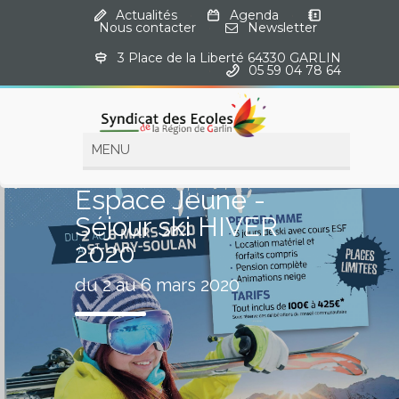
Actualités
·
Agenda
·
Nous contacter
·
Newsletter
3 Place de la Liberté 64330 GARLIN
·
05 59 04 78 64
Espace Jeune -
Séjour ski HIVER
2020
du 2 au 6 mars 2020