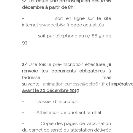
1/ J’effectue une pré-inscription dès le 16
décembre à partir de 8h :
– soit en ligne sur le site
internet
www.cclb64.fr
page actualités
– soit par téléphone au 07 86 90 04
93
2/
Une fois la pré-inscription effectuée,
je
renvoie les documents obligatoires
à
l’adresse mail
suivante :
animationjeunesse@cclb64.fr
et
impérativ
avant le 20 décembre 2019
:
– Dossier d’inscription
– Attestation de quotient familial
– Copie des pages de vaccination
du carnet de santé ou attestation délivrée