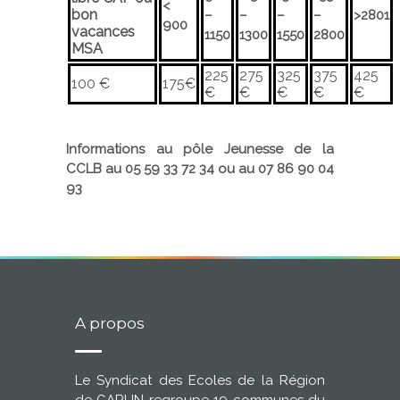
<
bon
–
–
–
–
>2801
900
vacances
1150
1300
1550
2800
MSA
225
275
325
375
425
100 €
175€
€
€
€
€
€
Informations au pôle Jeunesse de la
CCLB au 05 59 33 72 34 ou au 07 86 90 04
93
A propos
Le Syndicat des Ecoles de la Région