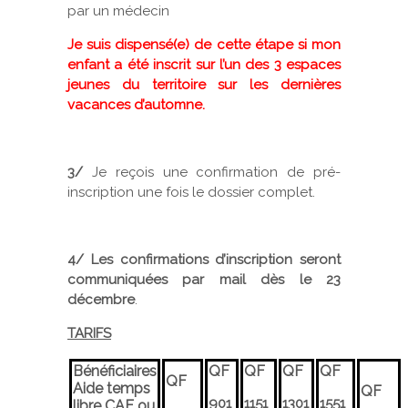
par un médecin
Je suis dispensé(e) de cette étape si mon
enfant a été inscrit sur l’un des 3 espaces
jeunes du territoire sur les dernières
vacances d’automne.
3/
Je reçois une confirmation de pré-
inscription une fois le dossier complet.
4/
Les confirmations d’inscription seront
communiquées par mail dès le 23
décembre
.
TARIFS
Bénéficiaires
QF
QF
QF
QF
QF
Aide temps
QF
901
1151
1301
1551
libre CAF ou